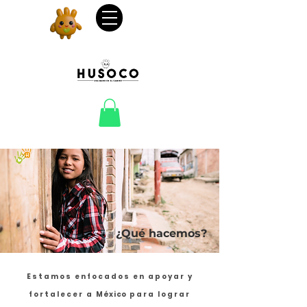
¿Qué hacemos?
Estamos enfocados en apoyar y
fortalecer a
México
para lograr