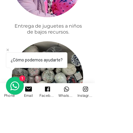
Entrega de juguetes a niños
de bajos recursos.
¿Cómo podemos ayudarte?
1
Phone
Email
Facebook
WhatsApp
Instagram
Entrega de calzado y vestido
para niños de casas hogar y
personas de la tercera edad.